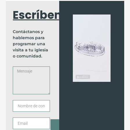
Escríbenos
Contáctanos y
hablemos para
programar una
visita a tu iglesia
o comunidad.
Mensaje
Nombre
de
contacto
Email